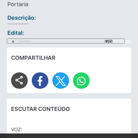
Portaria
Descrição:
CONCEDE LICENÇA SEM VENCIMENTO
Edital:
Download
Portaria_182_de_2023.pdf
COMPARTILHAR
share
ESCUTAR CONTEÚDO
VOZ: