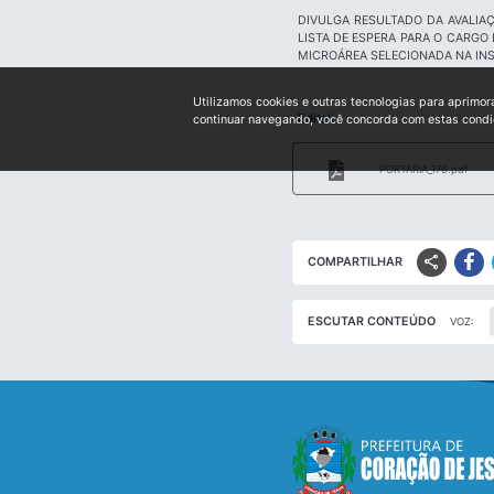
DIVULGA RESULTADO DA AVALI
LISTA DE ESPERA PARA O CARG
MICROÁREA SELECIONADA NA INS
Utilizamos cookies e outras tecnologias para aprimor
Edital:
continuar navegando, você concorda com estas cond
PORTARIA_176.pdf
share
COMPARTILHAR
ESCUTAR CONTEÚDO
VOZ: