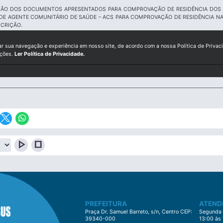
AÇÃO DOS DOCUMENTOS APRESENTADOS PARA COMPROVAÇÃO DE RESIDÊNCIA DOS 
O DE AGENTE COMUNITÁRIO DE SAÚDE – ACS PARA COMPROVAÇÃO DE RESIDÊNCIA N
CRIÇÃO.
ar sua navegação e experiência em nosso site, de acordo com a nossa Política de Privac
ições.
Ler Política de Privacidade.
play_arrow
stop
PREFEITURA
ATEND
Praça Dr. Samuel Barreto, s/n, Centro CEP:
Segunda à
39340-000
13:00 às