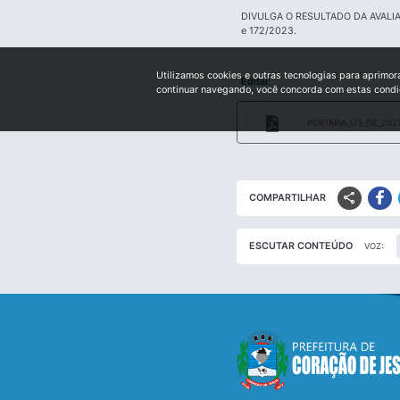
DIVULGA O RESULTADO DA AVAL
e 172/2023.
Utilizamos cookies e outras tecnologias para aprimor
Edital:
continuar navegando, você concorda com estas cond
PORTARIA_173_DE_2023
share
COMPARTILHAR
ESCUTAR CONTEÚDO
VOZ: