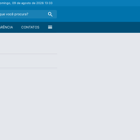
omingo, 09 de agosto de 2026
13:33
Search
menu
ARÊNCIA
CONTATOS