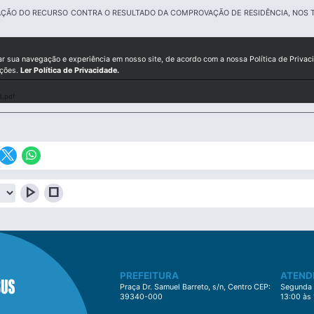
IAÇÃO DO RECURSO CONTRA O RESULTADO DA COMPROVAÇÃO DE RESIDÊNCIA, NOS T
ar sua navegação e experiência em nosso site, de acordo com a nossa Política de Privac
ições.
Ler Política de Privacidade.
.pdf
play_arrow
stop
PREFEITURA
ATEND
Praça Dr. Samuel Barreto, s/n, Centro CEP:
Segunda à
39340-000
13:00 às