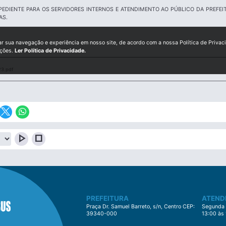
PEDIENTE PARA OS SERVIDORES INTERNOS E ATENDIMENTO AO PÚBLICO DA PREFE
AS.
ar sua navegação e experiência em nosso site, de acordo com a nossa Política de Privac
ições.
Ler Política de Privacidade.
3.pdf
play_arrow
stop
PREFEITURA
ATEND
Praça Dr. Samuel Barreto, s/n, Centro CEP:
Segunda à
39340-000
13:00 às