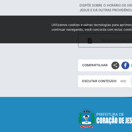
DISPÕE SOBRE O HORÁRIO DE EX
JESUS E DÁ OUTRAS PROVIDÊNCI
Utilizamos cookies e outras tecnologias para aprimor
Edital:
continuar navegando, você concorda com estas cond
DECRETO_N70_DE_202
share
COMPARTILHAR
ESCUTAR CONTEÚDO
VOZ: