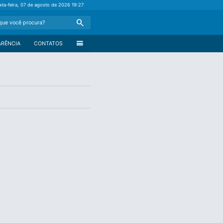
xta-feira, 07 de agosto de 2026
19:27
Search
menu
ARÊNCIA
CONTATOS