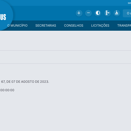
se
Add
Remove
Contrast
Schema
Accessible
O MUNICÍPIO
SECRETARIAS
CONSELHOS
LICITAÇÕES
TRANSP
 67, DE 07 DE AGOSTO DE 2023.
 00:00:00