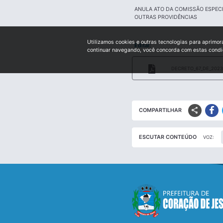
ANULA ATO DA COMISSÃO ESPEC
OUTRAS PROVIDÊNCIAS
Utilizamos cookies e outras tecnologias para aprimor
Edital:
continuar navegando, você concorda com estas cond
DECRETO_67_DE_2023
share
COMPARTILHAR
ESCUTAR CONTEÚDO
VOZ: