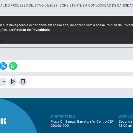
IAL DO PROCESSO SELETIVO 01/2022, CONSISTENTE EM CONVOCAÇÃO DE CANDIDAT
ar sua navegação e experiência em nosso site, de acordo com a nossa Política de Privac
ições.
Ler Política de Privacidade.
.pdf
play_arrow
stop
PREFEITURA
ATEND
Praça Dr. Samuel Barreto, s/n, Centro CEP:
Segunda à
39340-000
13:00 às