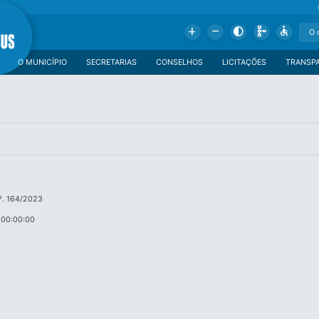
Add
Remove
Contrast
Schema
Accessible
O MUNICÍPIO
SECRETARIAS
CONSELHOS
LICITAÇÕES
TRANSP
º. 164/2023
 00:00:00