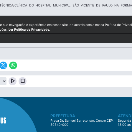
TÉCNICA/CLÍNICA DO HOSPITAL MUNICIPAL SÃO VICENTE DE PAULO NA FOR
ar sua navegação e experiência em nosso site, de acordo com a nossa Política de Privac
ições.
Ler Política de Privacidade.
play_arrow
stop
PREFEITURA
ATEND
Praça Dr. Samuel Barreto, s/n, Centro CEP:
Segunda à
39340-000
13:00 às