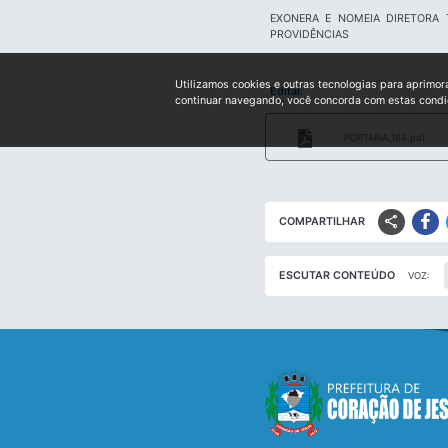
EXONERA E NOMEIA DIRETORA 
PROVIDÊNCIAS
Utilizamos cookies e outras tecnologias para aprimor
Edital:
continuar navegando, você concorda com estas cond
PORTARIA_164.pdf
share
COMPARTILHAR
ESCUTAR CONTEÚDO
VOZ: