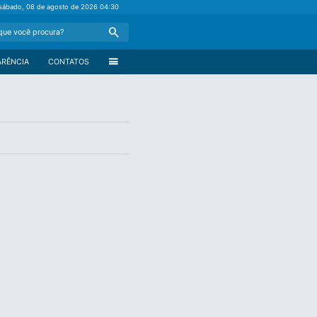
sábado, 08 de agosto de 2026
04:30
Search
menu
ARÊNCIA
CONTATOS