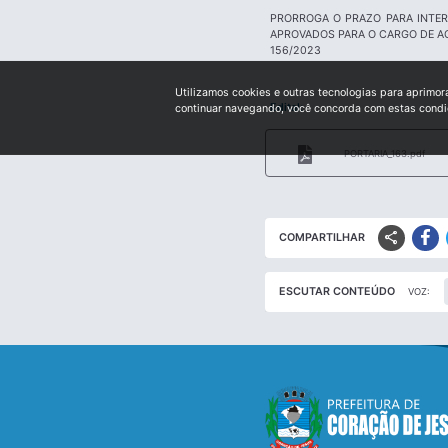
PRORROGA O PRAZO PARA INTE
APROVADOS PARA O CARGO DE AG
156/2023
Utilizamos cookies e outras tecnologias para aprimor
Edital:
continuar navegando, você concorda com estas cond
PORTARIA_163.pdf
share
COMPARTILHAR
ESCUTAR CONTEÚDO
VOZ: