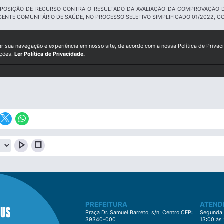
RPOSIÇÃO DE RECURSO CONTRA O RESULTADO DA AVALIAÇÃO DA COMPROVAÇÃO D
ENTE COMUNITÁRIO DE SAÚDE, NO PROCESSO SELETIVO SIMPLIFICADO 01/2022, C
ar sua navegação e experiência em nosso site, de acordo com a nossa Política de Privac
ições.
Ler Política de Privacidade.
play_arrow
stop
PREFEITURA
ATEND
Praça Dr. Samuel Barreto, s/n, Centro CEP:
Segunda à
39340-000
13:00 às