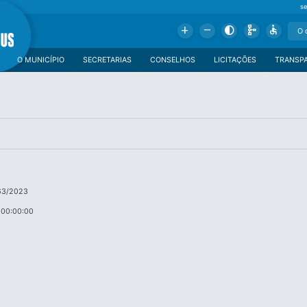
se
Add
Remove
Contrast
Schema
Accessible
O MUNICÍPIO
SECRETARIAS
CONSELHOS
LICITAÇÕES
TRANSP
63/2023
 00:00:00