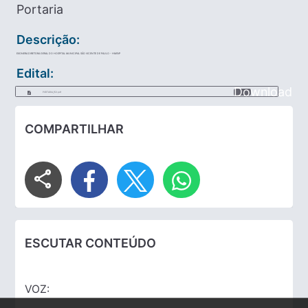
Portaria
Descrição:
EXONERA DIRETORA GERAL DO HOSPITAL MUNICIPAL SÃO VICENTE DE PAULO - HMSVP
Edital:
Download
PORTARIA_152.pdf
COMPARTILHAR
share
ESCUTAR CONTEÚDO
VOZ: