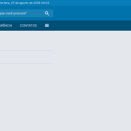
xta-feira, 07 de agosto de 2026
04:03
Search
menu
ARÊNCIA
CONTATOS