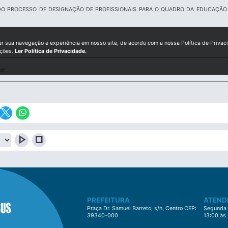
O PROCESSO DE DESIGNAÇÃO DE PROFISSIONAIS PARA O QUADRO DA EDUCAÇÃO MU
ar sua navegação e experiência em nosso site, de acordo com a nossa Política de Privac
ições.
Ler Política de Privacidade.
df
play_arrow
stop
PREFEITURA
ATEND
Praça Dr. Samuel Barreto, s/n, Centro CEP:
Segunda à
39340-000
13:00 às