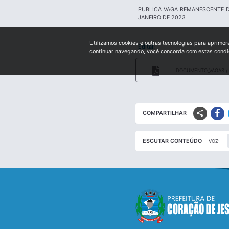
PUBLICA VAGA REMANESCENTE D
JANEIRO DE 2023
Utilizamos cookies e outras tecnologias para aprimor
Edital:
continuar navegando, você concorda com estas cond
DOCUMENTO_VAGAS.p
share
COMPARTILHAR
ESCUTAR CONTEÚDO
VOZ: