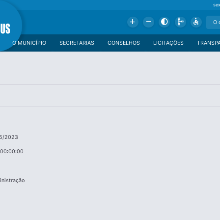
se
Add
Remove
Contrast
Schema
Accessible
O MUNICÍPIO
SECRETARIAS
CONSELHOS
LICITAÇÕES
TRANSP
15/2023
 00:00:00
inistração