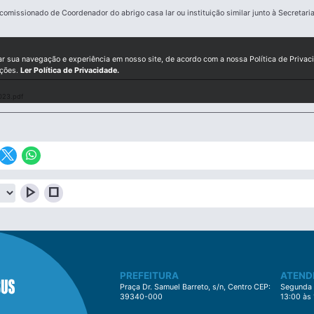
missionado de Coordenador do abrigo casa lar ou instituição similar junto à Secretaria
ar sua navegação e experiência em nosso site, de acordo com a nossa Política de Privac
ições.
Ler Política de Privacidade.
023.pdf
play_arrow
stop
PREFEITURA
ATEND
Praça Dr. Samuel Barreto, s/n, Centro CEP:
Segunda à
39340-000
13:00 às