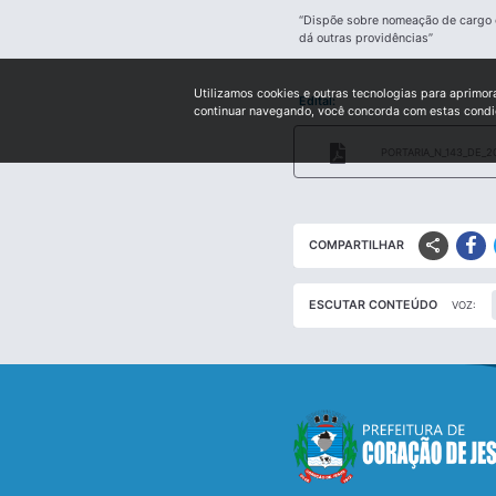
“Dispõe sobre nomeação de cargo co
dá outras providências”
Utilizamos cookies e outras tecnologias para aprimor
Edital:
continuar navegando, você concorda com estas cond
PORTARIA_N_143_DE_2
share
COMPARTILHAR
ESCUTAR CONTEÚDO
VOZ: