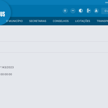
se
Add
Remove
Contrast
Schema
Accessible
O MUNICÍPIO
SECRETARIAS
CONSELHOS
LICITAÇÕES
TRANSP
º 143/2023
 00:00:00