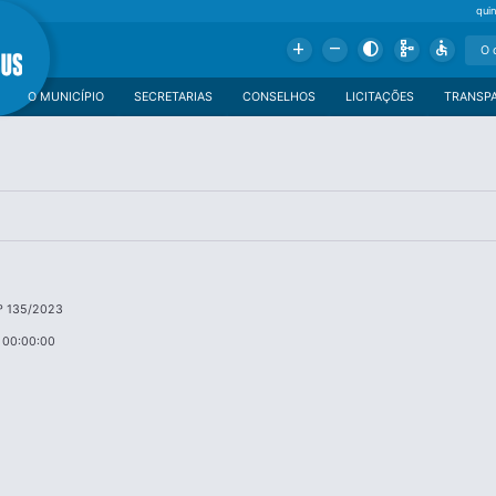
qui
Add
Remove
Contrast
Schema
Accessible
O MUNICÍPIO
SECRETARIAS
CONSELHOS
LICITAÇÕES
TRANSP
º 135/2023
 00:00:00