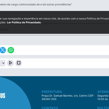
ento de cargo comissionado de e dá outras providências”
ar sua navegação e experiência em nosso site, de acordo com a nossa Política de Privac
ições.
Ler Política de Privacidade.
023.pdf
play_arrow
stop
PREFEITURA
ATEND
Praça Dr. Samuel Barreto, s/n, Centro CEP:
Segunda à
39340-000
13:00 às
CONTATO
POLÍTI