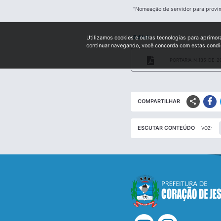
“Nomeação de servidor para provim
Edital:
Utilizamos cookies e outras tecnologias para aprimor
continuar navegando, você concorda com estas cond
PORTARIA_N_135_DE_2
share
COMPARTILHAR
ESCUTAR CONTEÚDO
VOZ: