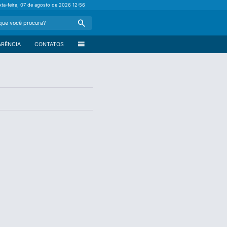
xta-feira, 07 de agosto de 2026
12:56
Search
menu
ARÊNCIA
CONTATOS