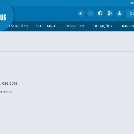
se
Add
Remove
Contrast
Schema
Accessible
O MUNICÍPIO
SECRETARIAS
CONSELHOS
LICITAÇÕES
TRANSP
. 036/2019
00:00:00