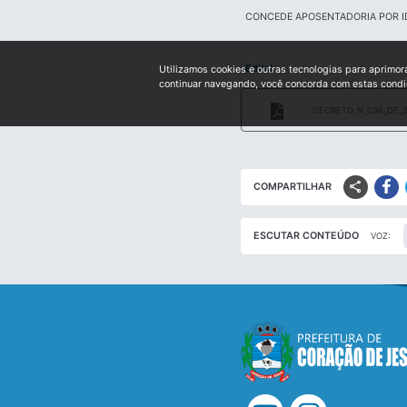
CONCEDE APOSENTADORIA POR I
Edital:
Utilizamos cookies e outras tecnologias para aprimor
continuar navegando, você concorda com estas cond
DECRETO_N_036_DE_2
share
COMPARTILHAR
ESCUTAR CONTEÚDO
VOZ: