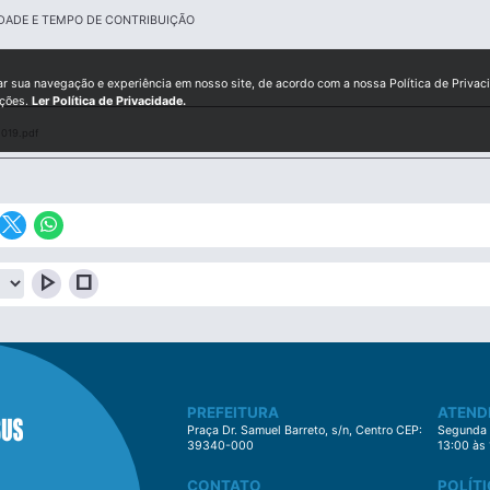
DADE E TEMPO DE CONTRIBUIÇÃO
ar sua navegação e experiência em nosso site, de acordo com a nossa Política de Privac
ições.
Ler Política de Privacidade.
019.pdf
play_arrow
stop
PREFEITURA
ATEND
Praça Dr. Samuel Barreto, s/n, Centro CEP:
Segunda à
39340-000
13:00 às
CONTATO
POLÍTI