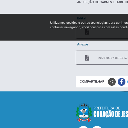
AQUISIÇÃO DE CARNES E EMBUTI
Edital:
Utilizamos cookies e outras tecnologias para aprimor
continuar navegando, você concorda com estas cond
Anexos:
2026-05-07-08-35-57-e
share
COMPARTILHAR