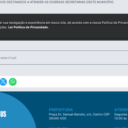
DOS DESTINADOS A ATENDER AS DIVERSAS SECRETARIAS DESTE MUNICÍPIO.
ar sua navegação e experiência em nosso site, de acordo com a nossa Política de Privac
ições.
Ler Política de Privacidade.
dital-27.pdf
PREFEITURA
ATEND
Praça Dr. Samuel Barreto, s/n, Centro CEP:
Segunda à
39340-000
13:00 às