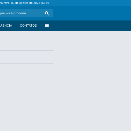
xta-feira, 07 de agosto de 2026
03:59
Search
menu
ARÊNCIA
CONTATOS