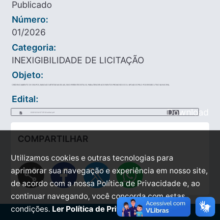
Publicado
Número:
01/2026
Categoria:
INEXIGIBILIDADE DE LICITAÇÃO
Objeto:
CREDENCIAMENTO DE GRUPOS, BANDAS E ARTISTAS MUSICAIS, EM DIFERENTES ESTILOS, PARA ATENDER AOS EVENTOS PROMOVIDOS OU APOIADOS PELO PODER EXECUTIVO MUNICIPAL.
Edital:
Download
2026-02-04-07-35-02-edital.pdf
COMPARTILHAR
Utilizamos cookies e outras tecnologias para
share
aprimorar sua navegação e experiência em nosso site,
de acordo com a nossa Política de Privacidade e, ao
continuar navegando, você concorda com estas
condições.
Ler Política de Privacidade.