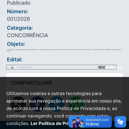
Publicado
Número:
001/2026
Categoria:
CONCORRÊNCIA
Objeto:
CONTRATAÇÃO DE EMPRESA ESPECIALIZADA PARA PROVISÃO DE UNIDADES HABITACIONAIS MCMV FNHIS EM ÁREA URBANA DO MUNICÍPIO DE CORAÇÃO DE JESUS/MG, CONFORME TERMO DE COMPROMISSO TRANSFEREGOV Nº.
989870.
Edital:
Download
2026-01-28-09-54-32-edital.pdf
COMPARTILHAR
Utilizamos cookies e outras tecnologias para
aprimorar sua navegação e experiência em nosso site,
share
de acordo com a nossa Política de Privacidade e, ao
continuar navegando, você concorda com estas
condições.
Ler Política de Privacidade.