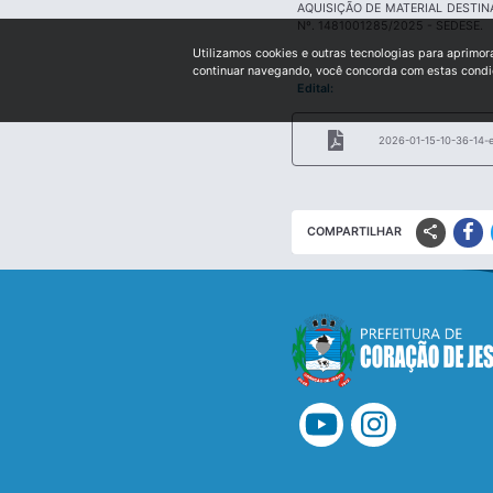
AQUISIÇÃO DE MATERIAL DESTI
Nº. 1481001285/2025 - SEDESE.
Utilizamos cookies e outras tecnologias para aprimor
continuar navegando, você concorda com estas cond
Edital:
2026-01-15-10-36-14-ed
share
COMPARTILHAR