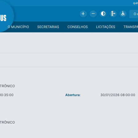
qui
Add
Remove
Contrast
Schema
Accessible
O MUNICÍPIO
SECRETARIAS
CONSELHOS
LICITAÇÕES
TRANSP
ETRÔNICO
10:35:00
Abertura:
30/01/2026 08:00:00
ETRÔNICO