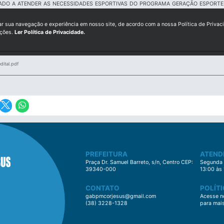
NADO A ATENDER AS NECESSIDADES ESPORTIVAS DO PROGRAMA GERAÇÃO ESPORT
ar sua navegação e experiência em nosso site, de acordo com a nossa Política de Privac
ições.
Ler Política de Privacidade.
ital.pdf
PREFEITURA
ATEND
Praça Dr. Samuel Barreto, s/n, Centro CEP:
Segunda à
39340-000
13:00 às
CONTATO
POLÍTI
gabpmcorjesus@gmail.com
Acesse no
(38) 3228-1328
para mai