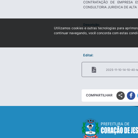
CONTRATAÇÃO DE EMPRESA ES
CONSULTORIA JURIDICA DE ALTA
Descrição:
Utilizamos cookies e outras tecnologias para aprimor
continuar navegando, você concorda com estas cond
Edital:
2025-11-10-14-10-40-t
share
COMPARTILHAR