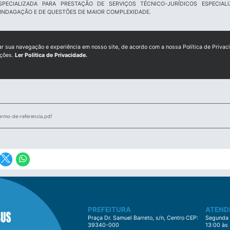
PECIALIZADA PARA PRESTAÇÃO DE SERVIÇOS TÉCNICO-JURÍDICOS ESPECIAL
 INDAGAÇÃO E DE QUESTÕES DE MAIOR COMPLEXIDADE.
ar sua navegação e experiência em nosso site, de acordo com a nossa Política de Privac
ições.
Ler Política de Privacidade.
ermo-de-referencia.pdf
PREFEITURA
ATEND
Praça Dr. Samuel Barreto, s/n, Centro CEP:
Segunda à
39340-000
13:00 às