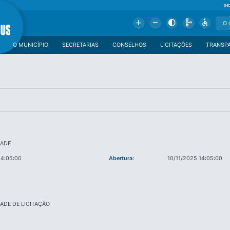
se
Add
Remove
Contrast
Schema
Accessible
O MUNICÍPIO
SECRETARIAS
CONSELHOS
LICITAÇÕES
TRANSP
DADE
14:05:00
Abertura:
10/11/2025 14:05:00
DADE DE LICITAÇÃO