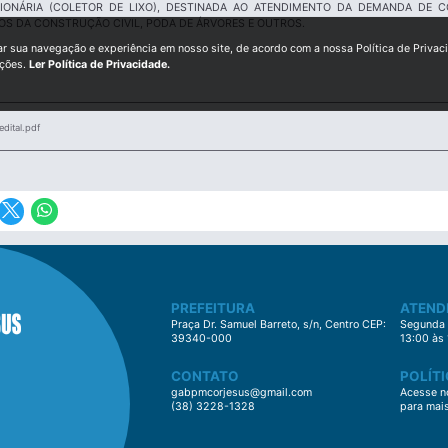
IONÁRIA (COLETOR DE LIXO), DESTINADA AO ATENDIMENTO DA DEMANDA DE C
OS DA CONSTRUÇÃO CIVIL, PODA DE ÁRVORES E OUTROS.
ar sua navegação e experiência em nosso site, de acordo com a nossa Política de Privac
ições.
Ler Política de Privacidade.
dital.pdf
PREFEITURA
ATEND
Praça Dr. Samuel Barreto, s/n, Centro CEP:
Segunda à
39340-000
13:00 às
CONTATO
POLÍTI
gabpmcorjesus@gmail.com
Acesse no
(38) 3228-1328
para mai