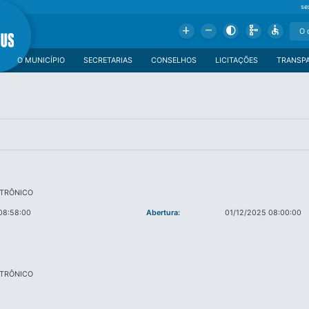
se
Add
Remove
Contrast
Schema
Accessible
O MUNICÍPIO
SECRETARIAS
CONSELHOS
LICITAÇÕES
TRANSP
ETRÔNICO
08:58:00
Abertura:
01/12/2025 08:00:00
ETRÔNICO