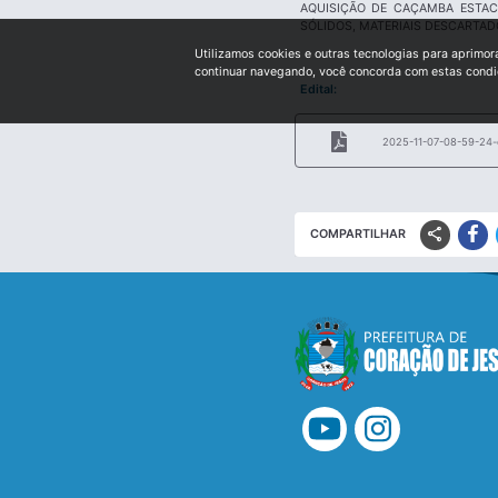
AQUISIÇÃO DE CAÇAMBA ESTAC
SÓLIDOS, MATERIAIS DESCARTAD
Utilizamos cookies e outras tecnologias para aprimor
continuar navegando, você concorda com estas cond
Edital:
2025-11-07-08-59-24-e
share
COMPARTILHAR