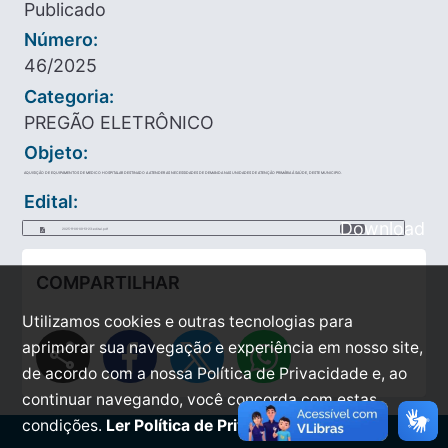
Publicado
Número:
46/2025
Categoria:
PREGÃO ELETRÔNICO
Objeto:
AQUISIÇÃO DE EQUIPAMENTOS DE MEDICO HOSPITALAR DESTINADO A ATENDER AS NECESSIDADES DE DEMANDA NAS UNIDADES DE ATENÇÃO PRIMÁRIA Á SAÚDE, DESTE MUNICIPIO.
Edital:
Download
2025-11-06-09-13-23-edital.pdf
COMPARTILHAR
Utilizamos cookies e outras tecnologias para
share
aprimorar sua navegação e experiência em nosso site,
de acordo com a nossa Política de Privacidade e, ao
continuar navegando, você concorda com estas
condições.
Ler Política de Privacidade.