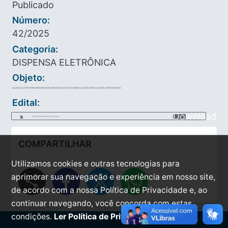
Publicado
Número:
42/2025
Categoria:
DISPENSA ELETRÔNICA
Objeto:
AQUISIÇÃO DE EPI’S PARA ATENDER AS NECESSIDADES DOS FUNCIONÁRIOS DA USINA DE RECICLAGEM, DESTE MUNICÍPIO.
Edital:
Download
AVISO_DE_CONTRATAO_DIRETA_4.pdf
COMPARTILHAR
Utilizamos cookies e outras tecnologias para
share
aprimorar sua navegação e experiência em nosso site,
de acordo com a nossa Política de Privacidade e, ao
continuar navegando, você concorda com estas
condições.
Ler Política de Privacidade.