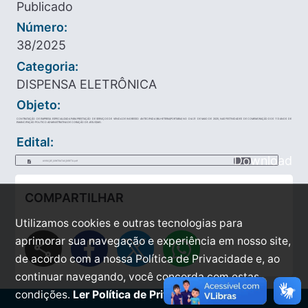
Publicado
Número:
38/2025
Categoria:
DISPENSA ELETRÔNICA
Objeto:
CONTRATAÇÃO DE EMPRESA ESPECIALIZADA PARA PRESTAÇÃO DE SERVIÇOS DE VENDA DE INGRESSO ANTECIPADA (BILHETERIA/PORTARIA) NO DIA 31 DE MAIO DE 2025, NAS FESTIVIDADES DE COMEMORAÇÃO DOS 113 ANOS DE
EMANCIPAÇÃO POLITICO ADMINISTRATIVA DE CORAÇÃO DE JESUS/MG.
Edital:
Download
AVISO_DE_CONTRATAO_DIRETA.pdf
COMPARTILHAR
Utilizamos cookies e outras tecnologias para
aprimorar sua navegação e experiência em nosso site,
share
de acordo com a nossa Política de Privacidade e, ao
continuar navegando, você concorda com estas
condições.
Ler Política de Privacidade.