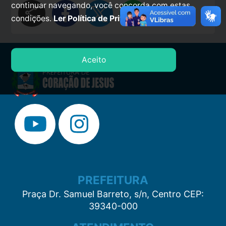
continuar navegando, você concorda com estas
share
condições.
Ler Política de Privacidade.
Aceito
PREFEITURA
Praça Dr. Samuel Barreto, s/n, Centro CEP:
39340-000