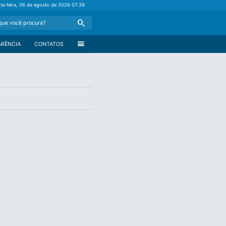
nta-feira, 06 de agosto de 2026
07:39
Search
menu
ARÊNCIA
CONTATOS