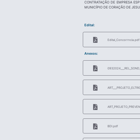
CONTRATAÇÃO DE EMPRESA ESP
MUNICÍPIO DE CORAÇÃO DE JESU
Edital:
Edital_Concorrncia.pdf
Anexos:
0932024___REL_SOND
ART___PROJETO_ELTRI
ART_PROJETO_PREVENO
BDI.pdf