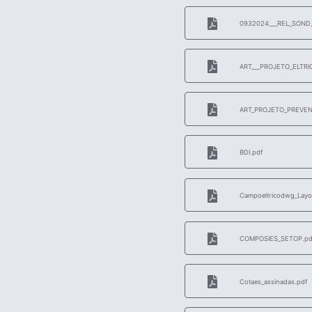
0932024___REL_SOND
ART___PROJETO_ELTRI
ART_PROJETO_PREVENO
BDI.pdf
Campoeltricodwg_Layou
COMPOSIES_SETOP.pd
Cotaes_assinadas.pdf