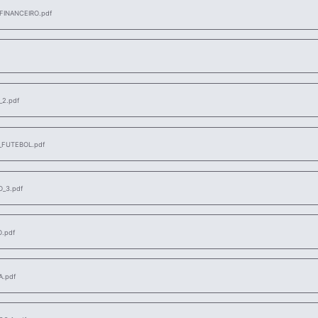
INANCEIRO.pdf
_2.pdf
_FUTEBOL.pdf
_3.pdf
.pdf
.pdf