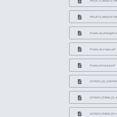
PROJETO_ARQUITETNIC
PROJETO_ARQUITETNI
Projeto_de_drenagem.p
Projeto_de_Irrigao.pdf
Projeto_Estrutural.pdf
EXTRATO_DE_CONTRAT
EXTRATO_TERMO_DE_A
EXTRATO_TERMO_DE_