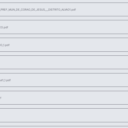
_PREF_MUN_DE_CORAO_DE_JESUS___DISTRITO_ALVAO1.pdf
CO.pdf
_1.pdf
t1_1.pdf
f