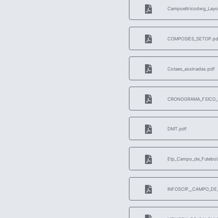
Campoeltricodwg_Layou
COMPOSIES_SETOP.pd
Cotaes_assinadas.pdf
CRONOGRAMA_FSICO_F
DMT.pdf
Etp_Campo_de_Futebol
INFOSCIP__CAMPO_DE