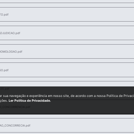
O.pdf
DJUDICAO.pdf
HOMOLOGAO.pdf
SO.pdf
25.pdf
ar sua navegação e experiência em nosso site, de acordo com a nossa Política de Privac
ições.
Ler Política de Privacidade.
O_CONCORRENCIA.pdf
O_CONCORRECIA.pdf