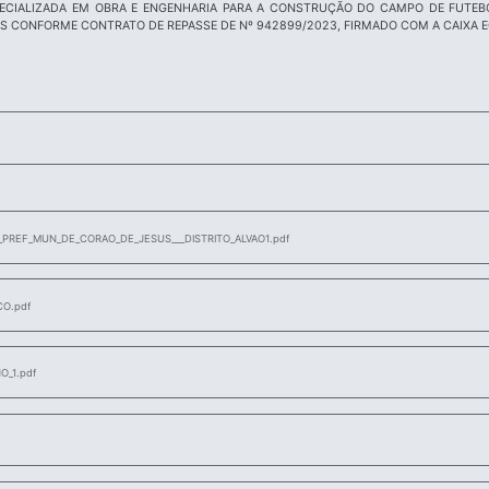
ECIALIZADA EM OBRA E ENGENHARIA PARA A CONSTRUÇÃO DO CAMPO DE FUTEBO
S CONFORME CONTRATO DE REPASSE DE Nº 942899/2023, FIRMADO COM A CAIXA 
_PREF_MUN_DE_CORAO_DE_JESUS___DISTRITO_ALVAO1.pdf
CO.pdf
_1.pdf