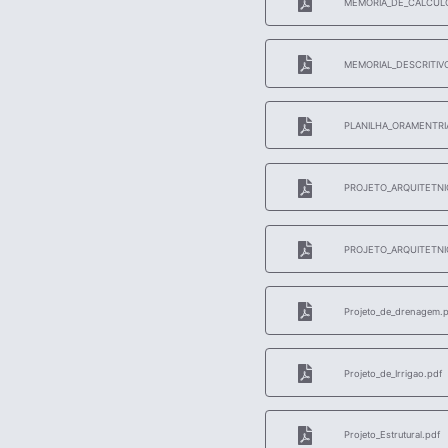
MEMORIA_DE_CALCULO
MEMORIAL_DESCRITIVO
PLANILHA_ORAMENTRIA
PROJETO_ARQUITETNIC
PROJETO_ARQUITETNI
Projeto_de_drenagem.p
Projeto_de_Irrigao.pdf
Projeto_Estrutural.pdf