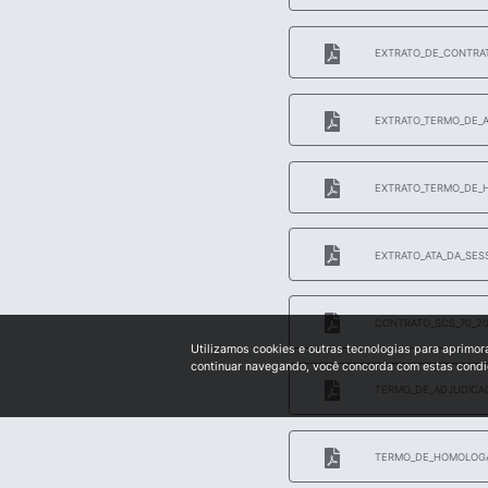
EXTRATO_DE_CONTRAT
EXTRATO_TERMO_DE_A
EXTRATO_TERMO_DE_
EXTRATO_ATA_DA_SES
CONTRATO_SCS_70_20
Utilizamos cookies e outras tecnologias para aprimor
continuar navegando, você concorda com estas cond
TERMO_DE_ADJUDICA
TERMO_DE_HOMOLOGA