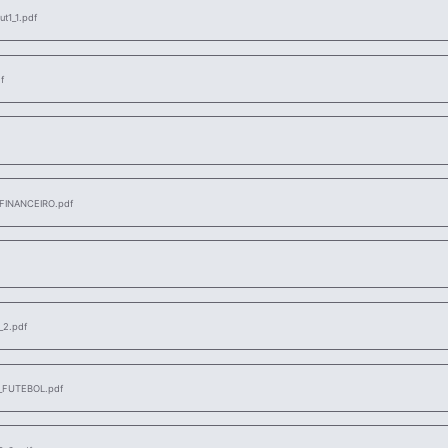
t1_1.pdf
f
INANCEIRO.pdf
_2.pdf
_FUTEBOL.pdf