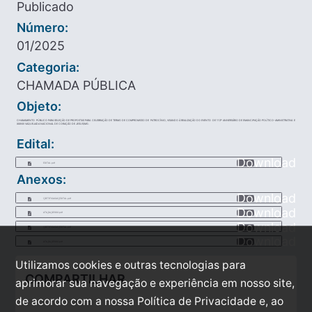
Publicado
Número:
01/2025
Categoria:
CHAMADA PÚBLICA
Objeto:
CHAMAMENTO PÚBLICO PARA SELEÇÃO DE PROPOSTAS PARA CELEBRAÇÃO DE TERMO DE COMPROMISSO DE PATROCÍNIO, VISANDO À REALIZAÇÃO DO EVENTO DE 113º ANIVERSÁRIO DE EMANCIPAÇÃO POLÍTICO-AMINISTRATIVA E
XXXVIII VAQUEJADA NACIONAL DE CORAÇÃO DE JESUS/MG.
Edital:
Download
EDITAL.pdf
Anexos:
Download
1_RETIFICACAO_EDITAL.pdf
Download
ATA_DA_SESSO.pdf
Download
1_RETIFICACAO_EDITAL.pdf
Download
ATA_DA_SESSO.pdf
Utilizamos cookies e outras tecnologias para
COMPARTILHAR
aprimorar sua navegação e experiência em nosso site,
de acordo com a nossa Política de Privacidade e, ao