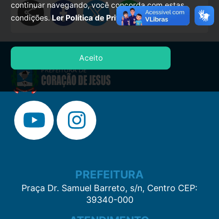
continuar navegando, você concorda com estas
share
condições.
Ler Política de Privacidade.
Aceito
PREFEITURA
Praça Dr. Samuel Barreto, s/n, Centro CEP:
39340-000