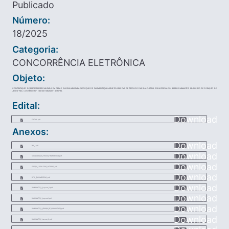
Publicado
Número:
18/2025
Categoria:
CONCORRÊNCIA ELETRÔNICA
Objeto:
CONTRATAÇÃO DE EMPRESA ESPECIALIZADA EM OBRA E ENGENHARIA PARA EXECUÇÃO DE PAVIMENTAÇÃO ASFÁLTICA EM PMF DE TRECHOS DAS RUA PLATINA E RUA PEROLA DO BAIRRO DIAMANTE 2 MUNICIPIO DE CORAÇÃO DE
JESUS –MG, CONVÊNIO Nº. 1301001108/2022 - SEINFRA.
Edital:
Download
EDITAL.pdf
Anexos:
Download
BDI_1.pdf
Download
CRONOGRAMA_FISICO_FINANCEIRO_1.pdf
Download
CROQUI_LOCALIZAO_JAZIDAS_.pdf
Download
DFD___PAVIMENTAO_.pdf
Download
DIAMANTE_2__Layout_2.pdf
Download
DIAMANTE_2__Layout1.pdf
Download
DIAMANTE_2__CROQUI_DE_LOCALIZAO_1.pdf
Download
DIAMANTE_2_Layout_3.pdf