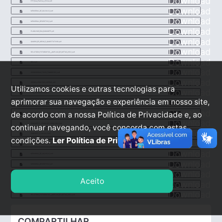
Download
ETP_Rua_Platina_e_Prola.pdf
Download
MEMORIAL_DE_CALCULO_1.pdf
Download
MEMORIAL_DESCRITIVO_1.pdf
Download
PLANILHAS_RUA_DIAMANTE.pdf
Download
QUADRO_DE_AREAS_E_QUANTITATIVOS.pdf
Download
RELATORIO_FOTOGRAFICO___AMPLIAO_DE_METAS_2012_1.pdf
Download
BDI_1.pdf
Download
CRONOGRAMA_FISICO_FINANCEIRO_1.pdf
Download
CROQUI_LOCALIZAO_JAZIDAS_.pdf
Utilizamos cookies e outras tecnologias para
Download
DFD___PAVIMENTAO_.pdf
aprimorar sua navegação e experiência em nosso site,
Download
DIAMANTE_2__Layout_2.pdf
Download
de acordo com a nossa Política de Privacidade e, ao
DIAMANTE_2__Layout1.pdf
Download
DIAMANTE_2__CROQUI_DE_LOCALIZAO_1.pdf
continuar navegando, você concorda com estas
Download
DIAMANTE_2_Layout_3.pdf
condições.
Ler Política de Privacidade.
Download
ETP_Rua_Platina_e_Prola.pdf
Download
MEMORIAL_DE_CALCULO_1.pdf
Download
MEMORIAL_DESCRITIVO_1.pdf
Download
PLANILHAS_RUA_DIAMANTE.pdf
Aceito
Download
QUADRO_DE_AREAS_E_QUANTITATIVOS.pdf
Download
RELATORIO_FOTOGRAFICO___AMPLIAO_DE_METAS_2012_1.pdf
COMPARTILHAR