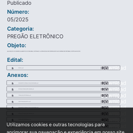
Publicado
Número:
05/2025
Categoria:
PREGÃO ELETRÔNICO
Objeto:
AQUISIÇÃO DE GENEROS ALIMENTICIOS (PADARIA), DESTINADO A ATENDER AS NECESSSIDADES DAS DIVERSAS SECRETARIAS, DESTE MUNICIPIO.
Edital:
Download
EDITAL.pdf
Anexos:
Download
DOCUMENTO_FORMALIZAO_DE_DEMANDA.pdf
Download
ESTUDO_TECNICO_PRELIMINAR.pdf
Download
TERMO_DE_REFERENCIA.pdf
Download
1_RATIFICAO_DO_EDITAL.pdf
Download
DOCUMENTO_FORMALIZAO_DE_DEMANDA.pdf
Download
ESTUDO_TECNICO_PRELIMINAR.pdf
Download
TERMO_DE_REFERENCIA.pdf
Utilizamos cookies e outras tecnologias para
Download
1_RATIFICAO_DO_EDITAL.pdf
aprimorar sua navegação e experiência em nosso site,