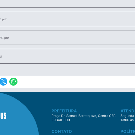
.pdf
O.pdf
df
PREFEITURA
ATEND
Praça Dr. Samuel Barreto, s/n, Centro CEP:
Segunda à
39340-000
13:00 às
CONTATO
POLÍTI