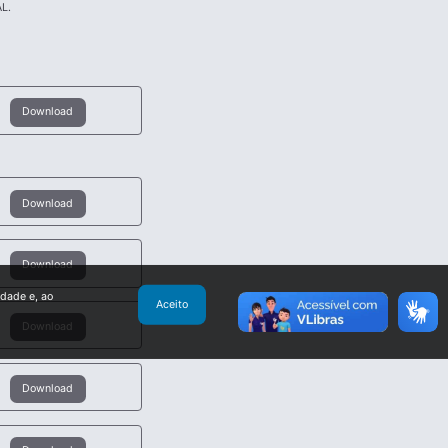
L.
Download
Download
Download
idade e, ao
Aceito
Download
Download