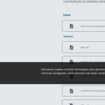
CONTRATAÇÃO DE EMPRESA ESPEC
Edital:
Aviso_de_contratao_dir
Anexos:
ATA.pdf
TERMO_DE_ADJUDICAO
Utilizamos cookies e outras tecnologias para aprimor
continuar navegando, você concorda com estas cond
TERMO_DE_HOMOLOGA
CONTRATO_97_2024.p