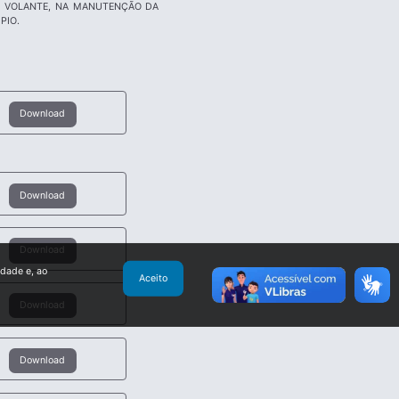
PE VOLANTE, NA MANUTENÇÃO DA
PIO.
Download
Download
Download
idade e, ao
Aceito
Download
Download