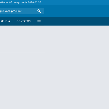
sábado, 08 de agosto de 2026
03:57
Search
menu
ARÊNCIA
CONTATOS