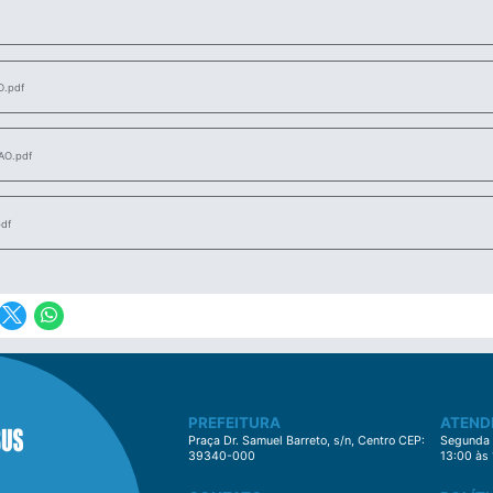
.pdf
O.pdf
df
PREFEITURA
ATEND
Praça Dr. Samuel Barreto, s/n, Centro CEP:
Segunda à
39340-000
13:00 às