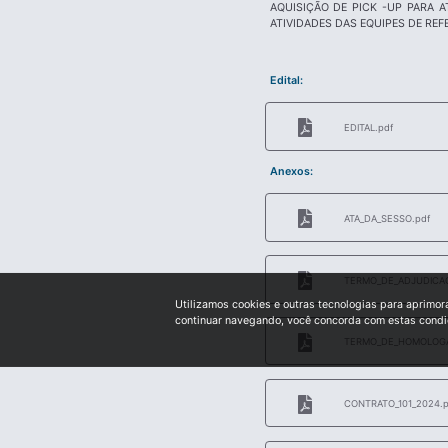
AQUISIÇÃO DE PICK -UP PARA 
ATIVIDADES DAS EQUIPES DE REF
Edital:
EDITAL.pdf
Anexos:
ATA_DA_SESSO.pdf
TERMO_DE_ADJUDICAO
Utilizamos cookies e outras tecnologias para aprimor
continuar navegando, você concorda com estas cond
TERMO_DE_HOMOLOGA
CONTRATO_101_2024.p