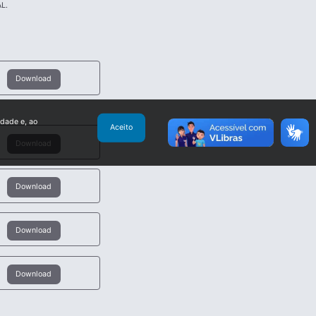
L.
Download
idade e, ao
Aceito
Download
Download
Download
Download