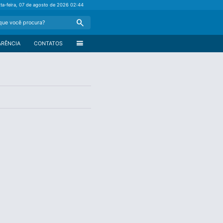
xta-feira, 07 de agosto de 2026
02:44
Search
menu
ARÊNCIA
CONTATOS