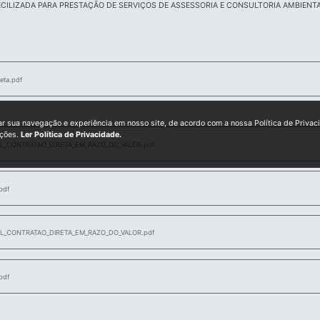
ILIZADA PARA PRESTAÇÃO DE SERVIÇOS DE ASSESSORIA E CONSULTORIA AMBIENTA
eta.pdf
ar sua navegação e experiência em nosso site, de acordo com a nossa Política de Privac
ições.
Ler Política de Privacidade.
L_CONTRATAO_DIRETA_EM_RAZO_DO_VALOR.pdf
pdf
L_CONTRATAO_DIRETA_EM_RAZO_DO_VALOR.pdf
pdf