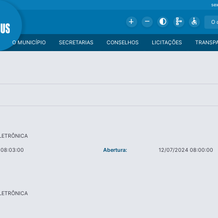
se
Add
Remove
Contrast
Schema
Accessible
O MUNICÍPIO
SECRETARIAS
CONSELHOS
LICITAÇÕES
TRANSP
LETRÔNICA
 08:03:00
Abertura:
12/07/2024 08:00:00
LETRÔNICA