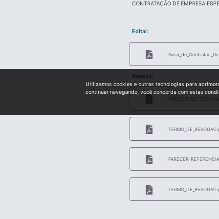
CONTRATAÇÃO DE EMPRESA ESPEC
Edital:
Aviso_de_Contratao_Dir
Anexos:
Utilizamos cookies e outras tecnologias para aprimor
continuar navegando, você concorda com estas cond
PARECER_REFERENCIA
TERMO_DE_REVOGAO.
PARECER_REFERENCIA
TERMO_DE_REVOGAO.