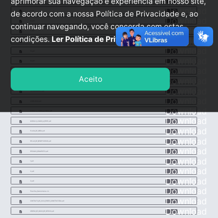
Download
aprimorar sua navegação e experiência em nosso site,
8.pdf
Download
de acordo com a nossa Política de Privacidade e, ao
9.pdf
Download
10.pdf
continuar navegando, você concorda com estas
Download
11.pdf
condições.
Ler Política de Privacidade.
Download
12.pdf
Download
13.pdf
Download
14.pdf
Download
COMPOSIO_1.pdf
Aceito
Download
COMPOSIO.pdf
Download
CRONOGRAMA_1.pdf
Download
LENE_2024.pdf
Download
MODULO_LIGADO_A_FOSSA.pdf
Download
MODULO_LIGADO_A_REDE.pdf
Download
PLACA_DE_OBRA.pdf
Download
RELAO_DE_BENEFICIRIOS.pdf
Download
RESUMO_ORAMENTO.pdf
Download
1.pdf
Download
2.pdf
Download
3.pdf
Download
Planilha_Oramentaria.xls
Download
CONTRATO_85_2024_ERRE3_CONSTRUTORA.pdf
Download
ORDEM_DE_INICIO_DE_SERVIO.pdf