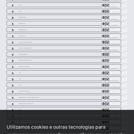
Download
13.pdf
Download
14.pdf
Download
COMPOSIO_1.pdf
Download
COMPOSIO.pdf
Download
CRONOGRAMA_1.pdf
Download
LENE_2024.pdf
Download
MODULO_LIGADO_A_FOSSA.pdf
Download
MODULO_LIGADO_A_REDE.pdf
Download
PLACA_DE_OBRA.pdf
Download
RELAO_DE_BENEFICIRIOS.pdf
Download
RESUMO_ORAMENTO.pdf
Download
1.pdf
Download
2.pdf
Download
3.pdf
Download
Planilha_Oramentaria.xls
Download
CONTRATO_85_2024_ERRE3_CONSTRUTORA.pdf
Download
ORDEM_DE_INICIO_DE_SERVIO.pdf
Download
4.pdf
Download
5.pdf
Download
6.pdf
Utilizamos cookies e outras tecnologias para
Download
7.pdf