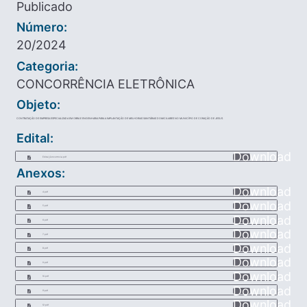
Publicado
Número:
20/2024
Categoria:
CONCORRÊNCIA ELETRÔNICA
Objeto:
CONTRATAÇÃO DE EMPRESA ESPECIALIZADA EM OBRA E ENGENHARIA PARA A IMPLANTAÇÃO DE MELHORIAS SANITÁRIAS DOMICILIARES NO MUNICÍPIO DE CORAÇÃO DE JESUS.
Edital:
Download
Edital_Concorrncia.pdf
Anexos:
Download
4.pdf
Download
5.pdf
Download
6.pdf
Download
7.pdf
Download
8.pdf
Download
9.pdf
Download
10.pdf
Download
11.pdf
Download
12.pdf