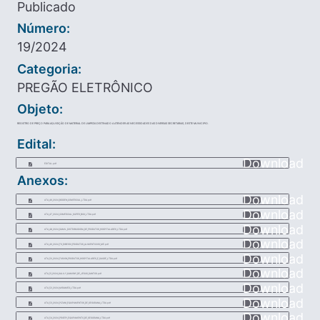
Publicado
Número:
19/2024
Categoria:
PREGÃO ELETRÔNICO
Objeto:
REGISTRO DE PREÇO PARA AQUISIÇÃO DE MATERIAL DE LIMPEZA DESTINADO A ATENDER AS NECESSIDADES DAS DIVERSAS SECRETARIAS, DESTE MUNICIPIO.
Edital:
Download
EDITAL.pdf
Anexos:
Download
ATA_46_2024_BIDDEN_COMERCIAL_LTDA.pdf
Download
ATA_47_2024_COMERCIAL_SUPER_BOX_LTDA.pdf
Download
ATA_48_2024_DAMIL_DISTRIBUIDORA_DE_PRODUTOS_HOSPITALARES_LTDA.pdf
Download
ATA_49_2024_FS_RIBEIRO_PRODUTOS_ALIMENTICIOS_ME.pdf
Download
ATA_50_2024_FUSION_PRODUTOS_HOSPITALARES_E_SAUDE_LTDA.pdf
Download
ATA_51_2024_KALILY_KAMONY_DE_JESUS_SANTOS.pdf
Download
ATA_52_2024_MIRAMED_LTDA.pdf
Download
ATA_53_2024_PIZANI_EQUIPAMENTOS_DE_SEGURANA_LTDA.pdf
Download
ATA_54_2024_PROEPI_EQUIPAMENTO_DE_SEGURANA_LTDA.pdf