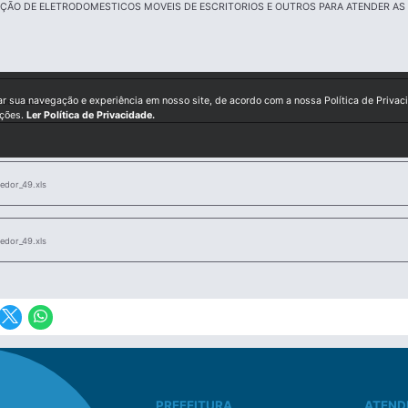
IÇÃO DE ELETRODOMESTICOS MOVEIS DE ESCRITORIOS E OUTROS PARA ATENDER AS
ar sua navegação e experiência em nosso site, de acordo com a nossa Política de Privac
etrodomsticos.docx
ições.
Ler Política de Privacidade.
edor_49.xls
edor_49.xls
PREFEITURA
ATEND