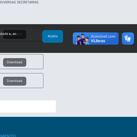
 DIVERSAS SECRETARIAS
idade e, ao
Download
Aceito
Download
Download
IMENTO