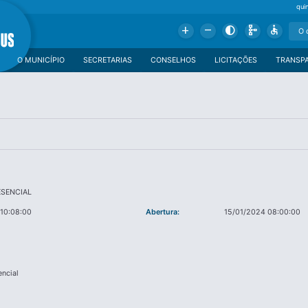
qui
Add
Remove
Contrast
Schema
Accessible
O MUNICÍPIO
SECRETARIAS
CONSELHOS
LICITAÇÕES
TRANSP
ESENCIAL
10:08:00
Abertura:
15/01/2024 08:00:00
encial