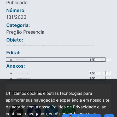
Publicado
Número:
131/2023
Categoria:
Pregão Presencial
Objeto:
REGISTRO DE PREÇO PARA CONTRATAÇÃO DE EMPRESA PARA PRESTAÇÃO DE SERVIÇOS DE LOCAÇÃO DE EQUIPAMENTOS PARA ATENDER AS SECRETARIAS DO MUNICIPIO DE CORAÇÃO DE JESUS.
Edital:
Download
EDITAL_PP_77_2023.docx
Anexos:
Download
Planilha_para_o_Fornecedor_50.xls
Download
Planilha_para_o_Fornecedor_50.xls
COMPARTILHAR
Utilizamos cookies e outras tecnologias para
aprimorar sua navegação e experiência em nosso site,
de acordo com a nossa Política de Privacidade e, ao
share
continuar navegando, você concorda com estas