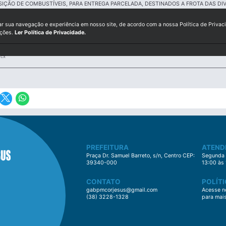
SIÇÃO DE COMBUSTÍVEIS, PARA ENTREGA PARCELADA, DESTINADOS A FROTA DAS DI
ar sua navegação e experiência em nosso site, de acordo com a nossa Política de Privac
ições.
Ler Política de Privacidade.
ocx
PREFEITURA
ATEND
Praça Dr. Samuel Barreto, s/n, Centro CEP:
Segunda à
39340-000
13:00 às
CONTATO
POLÍTI
gabpmcorjesus@gmail.com
Acesse no
(38) 3228-1328
para mai