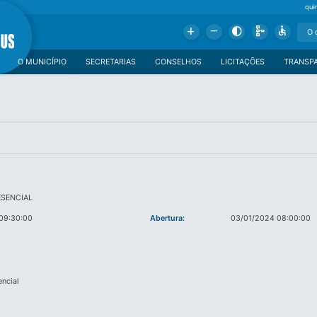
qui
Add
Remove
Contrast
Schema
Accessible
O MUNICÍPIO
SECRETARIAS
CONSELHOS
LICITAÇÕES
TRANSP
ESENCIAL
09:30:00
Abertura:
03/01/2024 08:00:00
encial