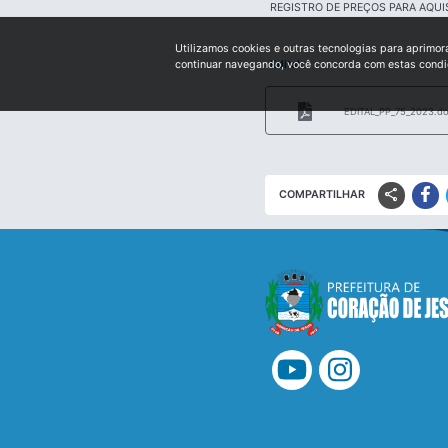
REGISTRO DE PREÇOS PARA AQUI
Utilizamos cookies e outras tecnologias para aprimor
Edital:
continuar navegando, você concorda com estas cond
EDITAL_PP_75_2023.d
share
COMPARTILHAR