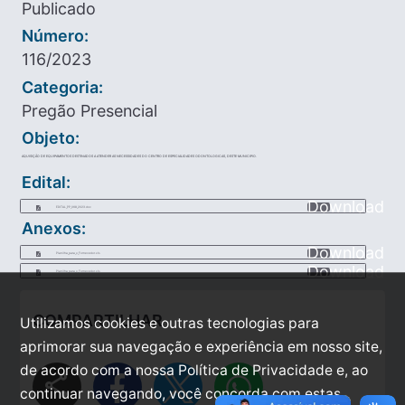
Publicado
Número:
116/2023
Categoria:
Pregão Presencial
Objeto:
AQUISIÇÃO DE EQUIPAMENTOS DESTINADOS A ATENDER AS NECESSIDADES DO CENTRO DE ESPECIALIDADES ODONTOLOGICAS, DESTE MUNICIPIO.
Edital:
Download
EDITAL_PP_068_2023.doc
Anexos:
Download
Planilha_para_o_Fornecedor.xls
Download
Planilha_para_o_Fornecedor.xls
COMPARTILHAR
Utilizamos cookies e outras tecnologias para
aprimorar sua navegação e experiência em nosso site,
de acordo com a nossa Política de Privacidade e, ao
share
continuar navegando, você concorda com estas