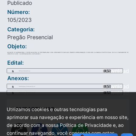
Publicado
Número:
105/2023
Categoria:
Pregão Presencial
Objeto:
AQUISIÇÃO DE MATERIAIS PARA O CENTRO MUNICIPAL DE FISIOTERAPIA, BEM COMO ATENDIMENTO DOMICILIAR, ATRAVÉS DA REPROGRAMAÇÃO DO RECURSO DA EMENDA CONSTITUCIONAL 126 E LEI COMPLEMENTAR 197,
CRÉDITO DO COVID - 19, DESTE MUNICIPIO, CONTA 28.559-5.
Edital:
Download
EDITAL_PP_061_2023.doc
Anexos:
Download
Planilha_para_o_Fornecedor_22.xls
Download
Planilha_para_o_Fornecedor_22.xls
COMPARTILHAR
Utilizamos cookies e outras tecnologias para
aprimorar sua navegação e experiência em nosso site,
de acordo com a nossa Política de Privacidade e, ao
share
continuar navegando, você concorda com estas