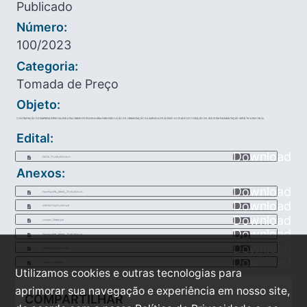
Publicado
Número:
100/2023
Categoria:
Tomada de Preço
Objeto:
CONTRATAÇÃO DE EMPRESA ESPECIALIZADA EM OBRAS DE ENGENHARIA PARA EXECUÇÃO DE URBANIZAÇÃO DA AVENIDA DE ACESSO A CIDADE DE CORAÇÃO DE JESUS EM PAVIMENTAÇÃO ASFÁLTICA EM CBUQ.
Edital:
Download
EDITAL_TP_008_2023.docx
Anexos:
Download
Planilha_SPB___BDMG___TP_08_2023.xls
Download
CONTRATO_N_93_2023.pdf
Download
contrato_701886.pdf
Download
Planilha_SPB___BDMG___TP_08_2023.xls
Download
CONTRATO_N_93_2023.pdf
Download
contrato_701886.pdf
Utilizamos cookies e outras tecnologias para
aprimorar sua navegação e experiência em nosso site,
COMPARTILHAR