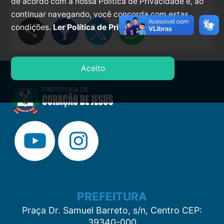
de acordo com a nossa Política de Privacidade e, ao
continuar navegando, você concorda com estas
share
condições.
Ler Política de Privacidade.
Aceito
PREFEITURA
Praça Dr. Samuel Barreto, s/n, Centro CEP:
39340-000