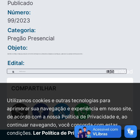
Publicado
Número:
99/2023
Categoria:
Pregão Presencial
Objeto:
REISTRO DE PREÇO PARA AQUISIÇÃO DE POSTE DESTINADOS A ATENDER A DEMANDA DAS PRAÇAS, JARDINS E QUADRAS DESTE MUNICIPIO.
Edital:
Download
EDITAL.docx
COMPARTILHAR
Utilizamos cookies e outras tecnologias para
share
aprimorar sua navegação e experiência em nosso site,
de acordo com a nossa Política de Privacidade e, ao
continuar navegando, você concorda com estas
condições.
Ler Política de Privacidade.