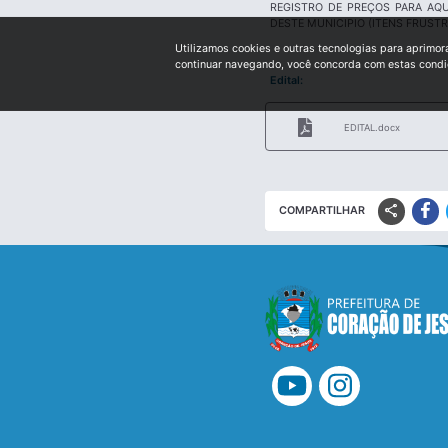
REGISTRO DE PREÇOS PARA AQU
DESTE MUNICIPIO (ITENS FRUST
Utilizamos cookies e outras tecnologias para aprimor
continuar navegando, você concorda com estas cond
Edital:
EDITAL.docx
share
COMPARTILHAR