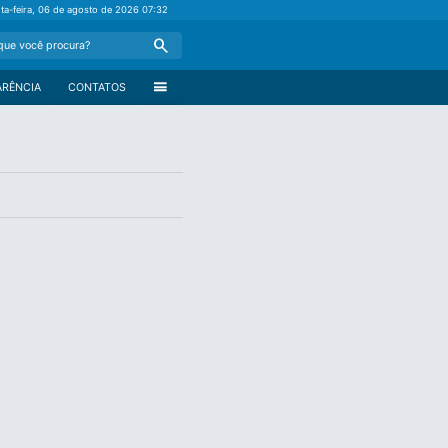
nta-feira, 06 de agosto de 2026
07:32
Search
menu
ARÊNCIA
CONTATOS