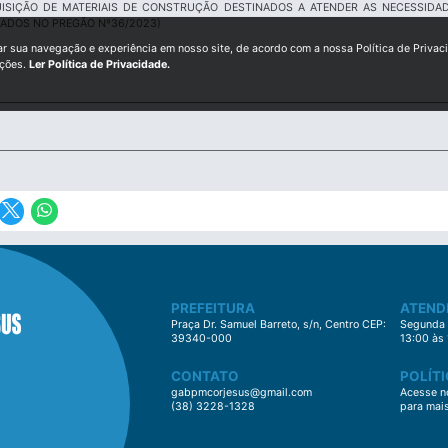
ISIÇÃO DE MATERIAIS DE CONSTRUÇÃO DESTINADOS A ATENDER AS NECESSIDAD
RADOS NO PREGÃO Nº36/2023)
ar sua navegação e experiência em nosso site, de acordo com a nossa Política de Privac
ições.
Ler Política de Privacidade.
PREFEITURA
ATEND
Praça Dr. Samuel Barreto, s/n, Centro CEP:
Segunda à
39340-000
13:00 às
CONTATO
POLÍTI
gabpmcorjesus@gmail.com
Acesse no
(38) 3228-1328
para mai