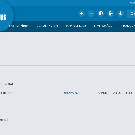
qui
Add
Remove
Contrast
Schema
Accessible
O MUNICÍPIO
SECRETARIAS
CONSELHOS
LICITAÇÕES
TRANSP
ESENCIAL
08:10:00
Abertura:
01/08/2023 07:30:00
encial