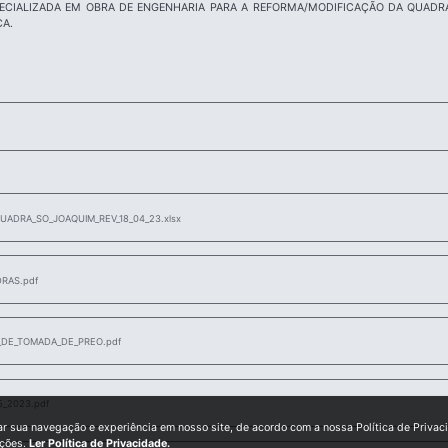
CIALIZADA EM OBRA DE ENGENHARIA PARA A REFORMA/MODIFICAÇÃO DA QUADR
A.
ADRA_SO_JOAQUIM_REV_18_04_23.xlsx
RAS.pdf
L_DE_TOMADA_DE_PREO.pdf
5_2023.pdf
ar sua navegação e experiência em nosso site, de acordo com a nossa Política de Privac
ições.
Ler Política de Privacidade.