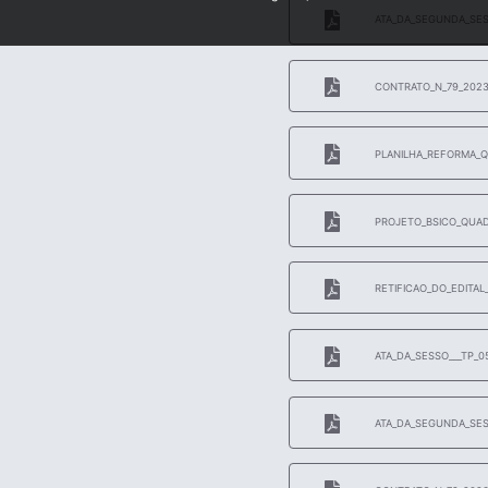
ATA_DA_SEGUNDA_SESS
CONTRATO_N_79_2023
PLANILHA_REFORMA_QU
PROJETO_BSICO_QUAD
RETIFICAO_DO_EDITA
ATA_DA_SESSO___TP_0
ATA_DA_SEGUNDA_SESS