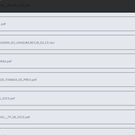
O___TP_06_2023.pdf
.pdf
ADRA_SO_JOAQUIM_REV_18_04_23.xlsx
RAS.pdf
L_DE_TOMADA_DE_PREO.pdf
5_2023.pdf
O___TP_06_2023.pdf