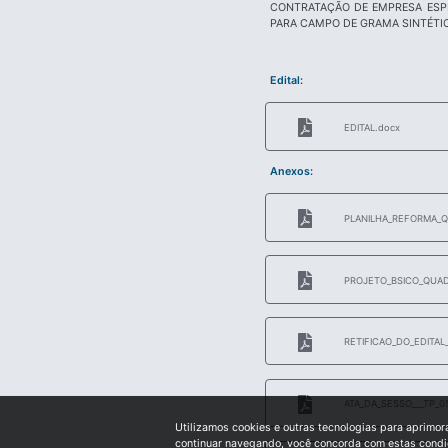
CONTRATAÇÃO DE EMPRESA ESPE
PARA CAMPO DE GRAMA SINTÉTIC
Edital:
EDITAL.docx
Anexos:
PLANILHA_REFORMA_QU
PROJETO_BSICO_QUAD
RETIFICAO_DO_EDITA
ATA_DA_SESSO___TP_0
Utilizamos cookies e outras tecnologias para aprimor
continuar navegando, você concorda com estas cond