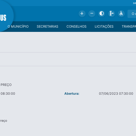
se
Add
Remove
Contrast
Schema
Accessible
O MUNICÍPIO
SECRETARIAS
CONSELHOS
LICITAÇÕES
TRANSP
 PREÇO
 08:30:00
Abertura:
07/06/2023 07:30:00
reço