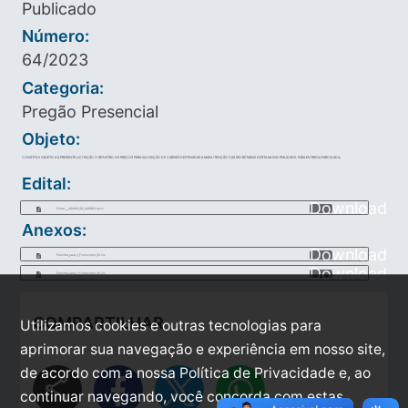
Publicado
Número:
64/2023
Categoria:
Pregão Presencial
Objeto:
CONSTITUI OBJETO DA PRESENTE LICITAÇÃO O REGISTRO DE PREÇOS PARA AQUISIÇÃO DE CARNES DESTINADAS A MANUTENÇÃO DAS SECRETARIAS DESTA MUNICIPALIDADE, PARA ENTREGA PARCELADA,
Edital:
Download
Edital____AQUISIO_DE_CARNES.docx
Anexos:
Download
Planilha_para_o_Fornecedor_30.xls
Download
Planilha_para_o_Fornecedor_30.xls
COMPARTILHAR
Utilizamos cookies e outras tecnologias para
aprimorar sua navegação e experiência em nosso site,
de acordo com a nossa Política de Privacidade e, ao
share
continuar navegando, você concorda com estas