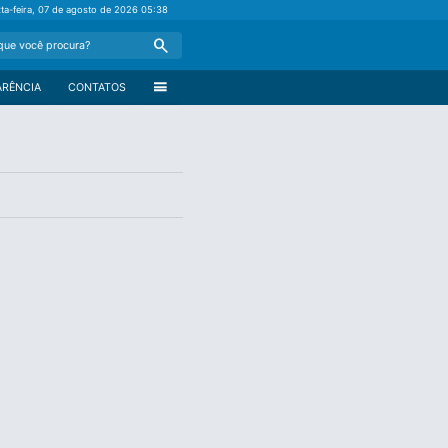
xta-feira, 07 de agosto de 2026
05:38
Search
menu
ARÊNCIA
CONTATOS