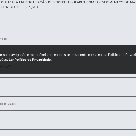
CIALIZADA EM PERFURAÇÃO DE POÇOS TUBULARES COM FORNECIMENTOS DE MAT
CORAÇÃO DE JESUS/MG.
O.docx
ar sua navegação e experiência em nosso site, de acordo com a nossa Política de Privac
ições.
Ler Política de Privacidade.
edor_25.xls
edor_25.xls