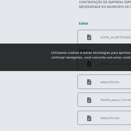
CONTRATAÇÃO DE EMPRESA ESPE
NECESSIDADE DO MUNICIPIO DE 
Edital:
EDITAL_34_RETIFICAD
Anexos:
Utilizamos cookies e outras tecnologias para aprimor
continuar navegando, você concorda com estas cond
Planilha_para_o_Fornec
edital_034.doc
Planilha_para_o_Fornec
edital_034.doc