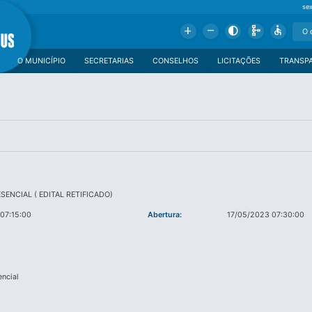
se
Add
Remove
Contrast
Schema
Accessible
O MUNICÍPIO
SECRETARIAS
CONSELHOS
LICITAÇÕES
TRANSP
SENCIAL ( EDITAL RETIFICADO)
07:15:00
Abertura:
17/05/2023 07:30:00
encial