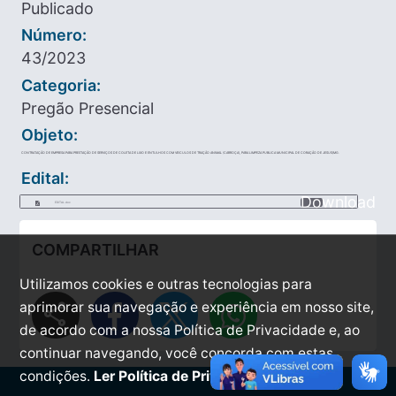
Publicado
Número:
43/2023
Categoria:
Pregão Presencial
Objeto:
CONTRATAÇÃO DE EMPRESA PARA PRESTAÇÃO DE SERVIÇOS DE COLETA DE LIXO E ENTULHOS COM VEICULOS DE TRAÇÃO ANIMAL (CARROÇA), PARA LIMPEZA PUBLICA MUNICIPAL DE CORAÇÃO DE JESUS/MG.
Edital:
Download
EDITAL.doc
COMPARTILHAR
Utilizamos cookies e outras tecnologias para
share
aprimorar sua navegação e experiência em nosso site,
de acordo com a nossa Política de Privacidade e, ao
continuar navegando, você concorda com estas
condições.
Ler Política de Privacidade.