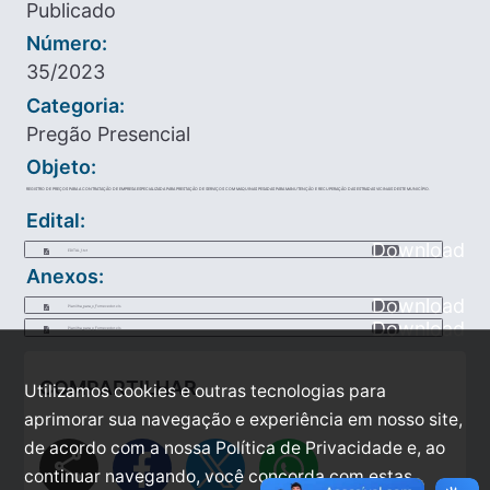
Publicado
Número:
35/2023
Categoria:
Pregão Presencial
Objeto:
REGISTRO DE PREÇOS PARA A CONTRATAÇÃO DE EMPRESA ESPECIALIZADA PARA PRESTAÇÃO DE SERVIÇOS COM MAQUINAS PESADAS PARA MANUTENÇÃO E RECUPERAÇÃO DAS ESTRADAS VICINAIS DESTE MUNICÍPIO.
Edital:
Download
EDITAL_1.txt
Anexos:
Download
Planilha_para_o_Fornecedor.xls
Download
Planilha_para_o_Fornecedor.xls
COMPARTILHAR
Utilizamos cookies e outras tecnologias para
aprimorar sua navegação e experiência em nosso site,
de acordo com a nossa Política de Privacidade e, ao
share
continuar navegando, você concorda com estas