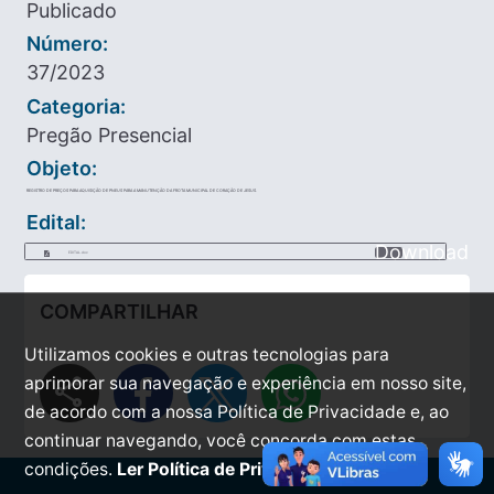
Publicado
Número:
37/2023
Categoria:
Pregão Presencial
Objeto:
REGISTRO DE PREÇOS PARA AQUISIÇÃO DE PNEUS PARA A MANUTENÇÃO DA FROTA MUNICIPAL DE CORAÇÃO DE JESUS.
Edital:
Download
EDITAL.doc
COMPARTILHAR
Utilizamos cookies e outras tecnologias para
share
aprimorar sua navegação e experiência em nosso site,
de acordo com a nossa Política de Privacidade e, ao
continuar navegando, você concorda com estas
condições.
Ler Política de Privacidade.