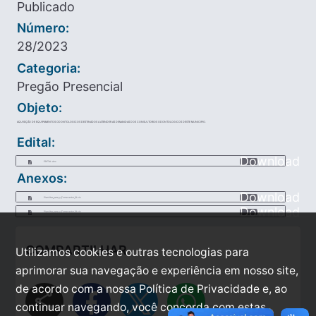
Publicado
Número:
28/2023
Categoria:
Pregão Presencial
Objeto:
AQUISIÇÃO DE EQUIPAMENTOS ODONTOLOGICOS DESTINADOS A ATENDER AS DEMANDAS DOS CONSULTORIOS ODONTOLOGICOS DESTE MUNICIPIO.
Edital:
Download
EDITAL.doc
Anexos:
Download
Planilha_para_o_Fornecedor_13.xls
Download
Planilha_para_o_Fornecedor_13.xls
COMPARTILHAR
Utilizamos cookies e outras tecnologias para
aprimorar sua navegação e experiência em nosso site,
de acordo com a nossa Política de Privacidade e, ao
share
continuar navegando, você concorda com estas