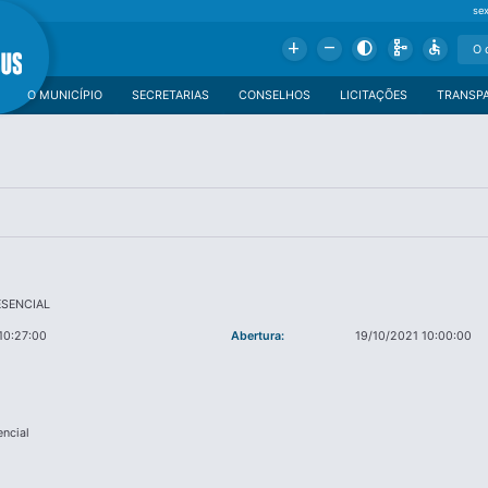
se
Add
Remove
Contrast
Schema
Accessible
O MUNICÍPIO
SECRETARIAS
CONSELHOS
LICITAÇÕES
TRANSP
ESENCIAL
10:27:00
Abertura:
19/10/2021 10:00:00
encial