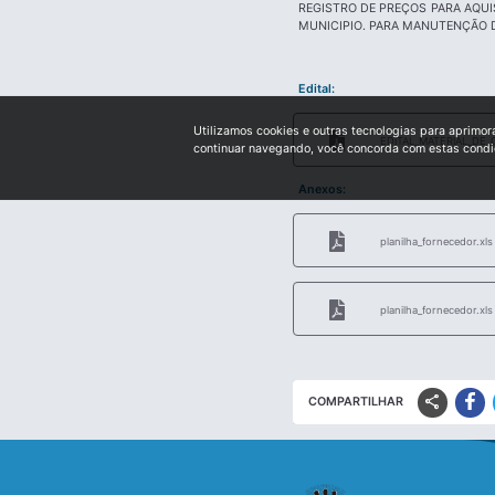
REGISTRO DE PREÇOS PARA AQUI
MUNICIPIO. PARA MANUTENÇÃO D
Edital:
Utilizamos cookies e outras tecnologias para aprimor
EDITAL_MATERIAL_DE
continuar navegando, você concorda com estas cond
Anexos:
planilha_fornecedor.xls
planilha_fornecedor.xls
share
COMPARTILHAR