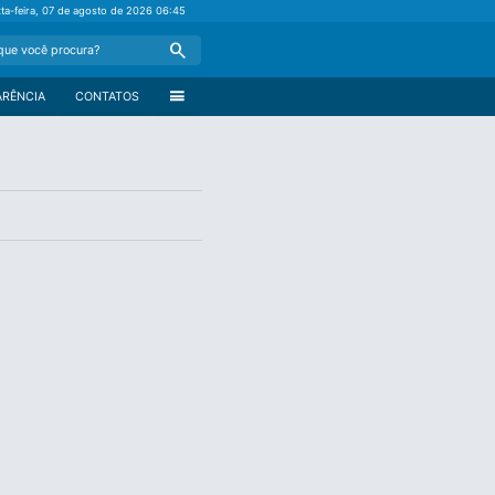
xta-feira, 07 de agosto de 2026
06:45
Search
menu
ARÊNCIA
CONTATOS