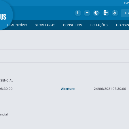
qui
Add
Remove
Contrast
Schema
Accessible
O MUNICÍPIO
SECRETARIAS
CONSELHOS
LICITAÇÕES
TRANSP
ESENCIAL
08:30:00
Abertura:
24/06/2021 07:30:00
encial