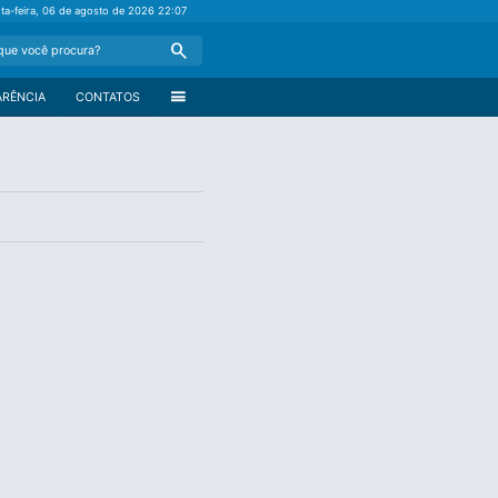
nta-feira, 06 de agosto de 2026
22:07
Search
menu
ARÊNCIA
CONTATOS