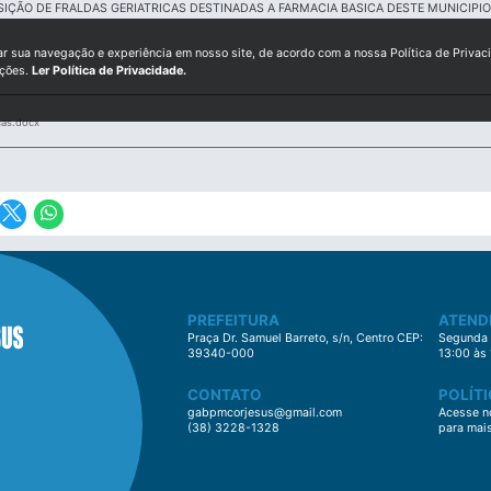
SIÇÃO DE FRALDAS GERIATRICAS DESTINADAS A FARMACIA BASICA DESTE MUNICIPIO
ar sua navegação e experiência em nosso site, de acordo com a nossa Política de Privac
ições.
Ler Política de Privacidade.
icas.docx
PREFEITURA
ATEND
Praça Dr. Samuel Barreto, s/n, Centro CEP:
Segunda à
39340-000
13:00 às
CONTATO
POLÍTI
gabpmcorjesus@gmail.com
Acesse no
(38) 3228-1328
para mai