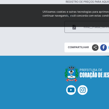
REGISTRO DE PREÇOS PARA AQUI
Utilizamos cookies e outras tecnologias para aprimor
Edital:
continuar navegando, você concorda com estas cond
Edital___Fraldas_Geritr
share
COMPARTILHAR