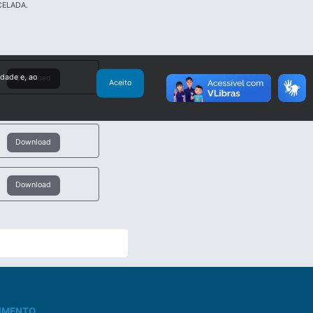
CELADA.
idade e, ao
Download
Aceito
Download
Download
IMENTO