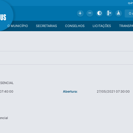
qui
Add
Remove
Contrast
Schema
Accessible
O MUNICÍPIO
SECRETARIAS
CONSELHOS
LICITAÇÕES
TRANSP
ESENCIAL
07:40:00
Abertura:
27/05/2021 07:30:00
encial