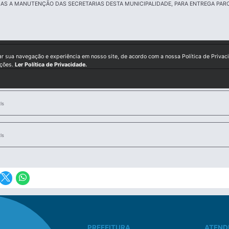
AS A MANUTENÇÃO DAS SECRETARIAS DESTA MUNICIPALIDADE, PARA ENTREGA PAR
ar sua navegação e experiência em nosso site, de acordo com a nossa Política de Privac
_CARNES.docx
ições.
Ler Política de Privacidade.
ls
ls
PREFEITURA
ATEND