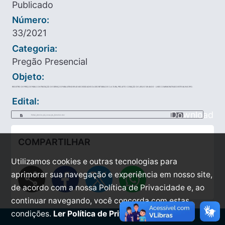
Publicado
Número:
33/2021
Categoria:
Pregão Presencial
Objeto:
REGISTRO DE PREÇOS PARA CONTRATAÇÃO DE SERVIÇOS PARA ATENDER AS NECESSIDADES DA SECRETARIA DE CULTURA, PROJETO CORAÇÃO DE JESUS 109 ANOS - LIVES COMEMORATIVAS DESTE MUNICIPIO.
Edital:
Download
Edital__Servios_de_Locao_de__Sonorizo.doc
COMPARTILHAR
Utilizamos cookies e outras tecnologias para
share
aprimorar sua navegação e experiência em nosso site,
de acordo com a nossa Política de Privacidade e, ao
continuar navegando, você concorda com estas
condições.
Ler Política de Privacidade.